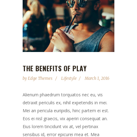
THE BENEFITS OF PLAY
by
Edge Themes
Lifestyle
March 1, 2016
Alienum phaedrum torquatos nec eu, vis
detraxit periculis ex, nihil expetendis in mei.
Mei an pericula euripidis, hinc partem ei est.
Eos ei nisl graecis, vix aperiri consequat an.
Eius lorem tincidunt vix at, vel pertinax
sensibus id, error epicurei mea et. Mea