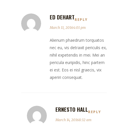
ED DEHART
REPLY
March 11, 20164:01 pm
Alienum phaedrum torquatos
nec eu, vis detraxit periculis ex,
nihil expetendis in mei. Mei an
pericula euripidis, hinc partem
ei est. Eos ei nisl graecis, vix
aperiri consequat.
ERNESTO HALL
REPLY
March 14, 20168:32 am