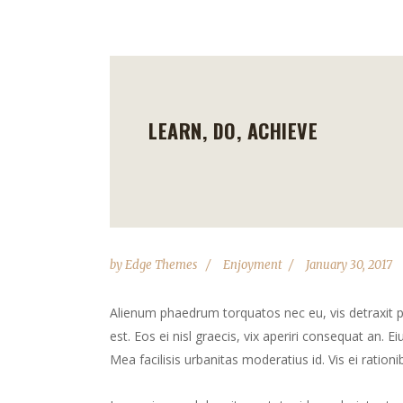
LEARN, DO, ACHIEVE
by
Edge Themes
Enjoyment
January 30, 2017
Alienum phaedrum torquatos nec eu, vis detraxit peri
est. Eos ei nisl graecis, vix aperiri consequat an. Ei
Mea facilisis urbanitas moderatius id. Vis ei rationib