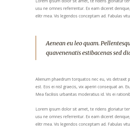
Lorem ipsum dolor sit amet, te ridens gloriatur te
usu ne omnes referrentur. Ex eam diceret denique, 
elitr mea. Vis legendos conceptam ad. Fabulas vitu
Aenean eu leo quam. Pellentesqu
quavenenatis estibacenas sed di
Alienum phaedrum torquatos nec eu, vis detraxit peri
est. Eos ei nisl graecis, vix aperiri consequat an. Ei
Mea facilisis urbanitas moderatius id. Vis ei rationib
Lorem ipsum dolor sit amet, te ridens gloriatur te
usu ne omnes referrentur. Ex eam diceret denique, 
elitr mea. Vis legendos conceptam ad. Fabulas vitu