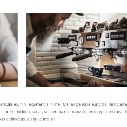
culis ex, nihil expetendis in mei. Mei an pericula euripidis, hinc part
us lorem tincidunt vix at, vel pertinax sensibus id, error epicurei mea et
us definiebas, eu qui purto zril.