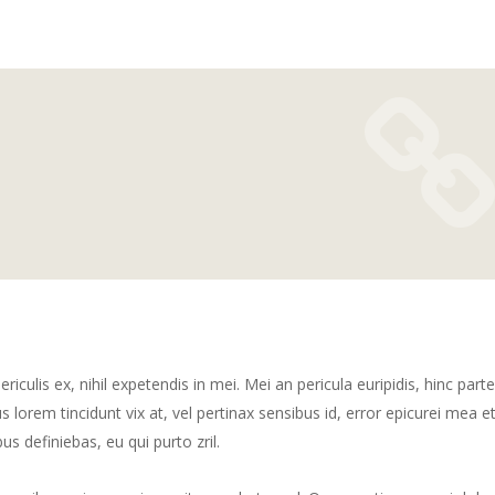
culis ex, nihil expetendis in mei. Mei an pericula euripidis, hinc part
us lorem tincidunt vix at, vel pertinax sensibus id, error epicurei mea et
us definiebas, eu qui purto zril.