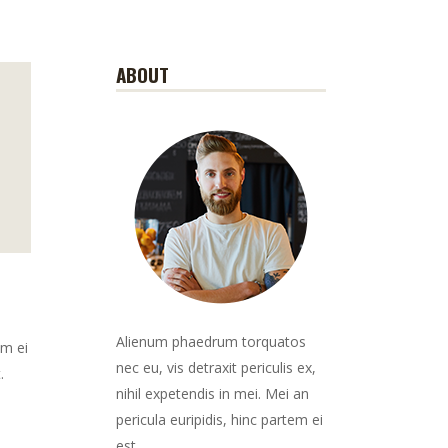
ABOUT
Alienum phaedrum torquatos
em ei
nec eu, vis detraxit periculis ex,
.
nihil expetendis in mei. Mei an
pericula euripidis, hinc partem ei
est.