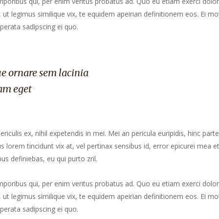
mporibus qui, per enim veritus probatus ad. Quo eu etiam exerci dolor
ut legimus similique vix, te equidem apeirian definitionem eos. Ei mo
perata sadipscing ei quo.
e ornare sem lacinia
am eget
culis ex, nihil expetendis in mei. Mei an pericula euripidis, hinc part
us lorem tincidunt vix at, vel pertinax sensibus id, error epicurei mea et
us definiebas, eu qui purto zril.
mporibus qui, per enim veritus probatus ad. Quo eu etiam exerci dolor
ut legimus similique vix, te equidem apeirian definitionem eos. Ei mo
perata sadipscing ei quo.